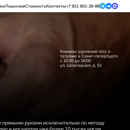
ике
Лицензия
Стоимость
Контакты
+7 921 902-28-88
ером
Клиника удаления тату и
стрелок
татуажа в Санкт-петербурге
с 10:00 до 18:00
лазером
ул. Шпалерная, д. 51
туировки
Зеленые татуировки
вей
Удаление синих бровей
 прямыми руками исключительно по методу
Удаление серых бровей
на и насчитали уже более 10 тысяч часов