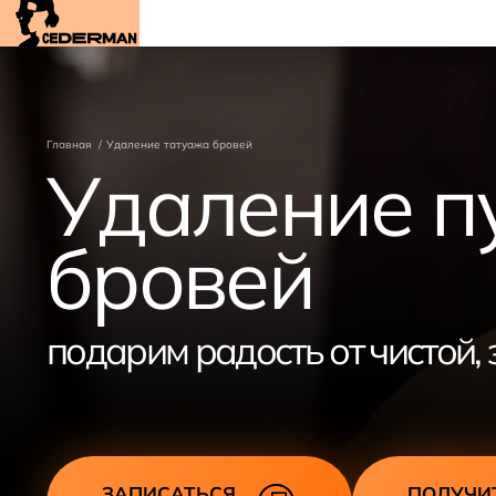
Главная
Удаление татуажа бровей
Удаление п
бровей
подарим радость от чистой,
ЗАПИСАТЬСЯ
ПОЛУЧИ