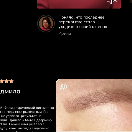
Поняла, что последнее
перекрытие стало
уходить в синий оттенок
Ирина
дмила
й тёплый коричневый пигмент на
х за годы стал рыжеватым. Где
 не удаляла, результат не
ивал. Пришла к Мите Цедерману
oPlus. Рыжий цвет ушёл за 1
дуру, кожа выглядит идеально.