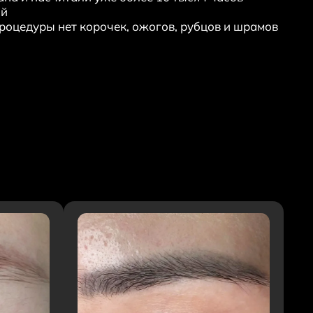
убцов
ий
роцедуры нет корочек, ожогов, рубцов и шрамов
астяжек
остакне
 кожи
тный макияж
Неодимовый лазер
ерная коррекция татуажа
овей