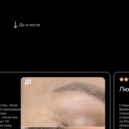
До и после
Лю
тро, чётко,
Стары
ие процедуры
бровя
сама
только
, после мне
устра
нут 20
на Pic
ая кожу.
проце