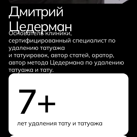
Старые татуировки
Дмитрий
Брови
Цедерман
Удаление зеленых бровей
Основатель клиники,
Удаление коричневых бровей
сертифицированный специалист по
удалению татуажа
Удаление синих бровей
и татуировок, автор статей, оратор,
Удаление красных бровей
автор метода Цедермана по удалению
татуажа и тату.
Удаление черных бровей
Удаление серых бровей
7+
Лазерная шлифовка
рубцов
Лазерная шлифовка
лет удаления тату и татуажа
растяжек