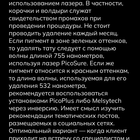
использованием лазера. В частности,
Лазерная коррекция татуажа
корочки и волдыри служат
Лазерная коррекция бровей
свидетельством промахов при
Удаление пудровых бровей
проведении процедуры. Не стоит
проводить удаление каждый месяц.
Если пигмент в зоне зеленых оттенков,
то удалять тату следует с помощью
волны длиной 755 нанометров,
используя лазер PicoSure. Если же
пигмент относится к красным оттенкам,
то длина волны, используемая для его
удаления 532 нанометра,
рекомендуется воспользоваться
установками PicoPlus либо Melsytech
через инверсию. Имеет смысл изучить
рекомендации тематических постов,
размещаемых в социальных сетях.
Оптимальный вариант — когда клиент
приходит на встречу со специалистом и