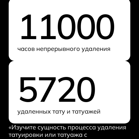
Лазерная шлифовка
11000
постакне
Лазерное омоложение
кожи
часов непрерывного удаления
Полезно прочитать
5720
Удаление пигментации
Старый татуаж
Перманентный макияж
Неодимовый лазер
удаленных тату и татуажей
Пикосекундный лазер
«Изучите сущность процесса удаления
Микроблейдинг бровей
татуировки или татуажа с