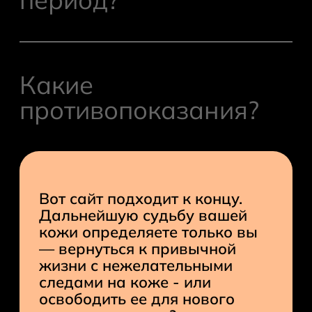
После правильной процедуры
удаления нет периода заживления,
Какие
корочек, как после нанесения татуажа.
противопоказания?
Умываться и использовать косметику
можно уже в день процедуры.
Процедуру удаления татуажа бровей,
так же как и нанесение, нельзя
Вот сайт подходит к концу.
проводить при онкологических
Дальнейшую судьбу вашей
заболеваниях, патологиях
кожи определяете только вы
эндокринной системы, во время
— вернуться к привычной
беременности, лактации, при
жизни с нежелательными
обострении кожных заболеваний и в
следами на коже - или
других случаях, о которых вас
освободить ее для нового
проинформируют перед записью на