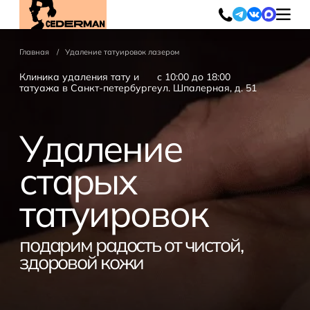
Удаление татуажа лазером
Главная
Удаление татуировок лазером
Клиника удаления тату и
с 10:00 до 18:00
Татуаж бровей
Татуаж век
татуажа в Санкт-петербурге
ул. Шпалерная, д. 51
Татуаж губ
Татуаж стрелок
Удаление татуировок
Удаление
лазером
старых
Цветные татуировки
татуировок
Черные татуировки
Синие татуировки
подарим радость от чистой,
здоровой кожи
Зеленые татуировки
Красные татуировки