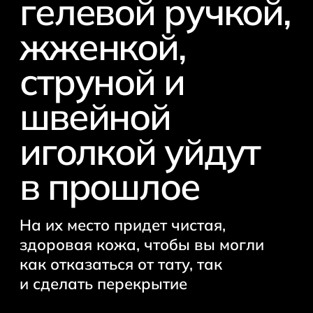
гелевой ручкой,
Лазерная шлифовка
жженкой,
постакне
струной и
Лазерное омоложение
кожи
швейной
Полезно прочитать
иголкой уйдут
в прошлое
Удаление пигментации
Старый татуаж
Перманентный макияж
На их место придет чистая,
здоровая кожа, чтобы вы могли
Неодимовый лазер
как отказаться от тату, так
Пикосекундный лазер
и сделать перекрытие
Микроблейдинг бровей