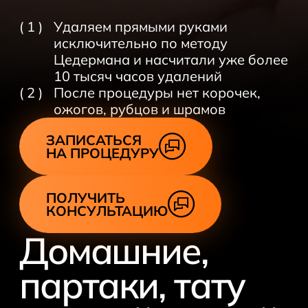
Старые татуировки
Брови
( 1 )
Удаляем прямыми руками
исключительно по методу
Цедермана и насчитали уже более
Удаление зеленых бровей
10 тысяч часов удалений
Удаление коричневых бровей
( 2 )
После процедуры нет корочек,
ожогов, рубцов и шрамов
Удаление синих бровей
Удаление красных бровей
ЗАПИСАТЬСЯ
НА ПРОЦЕДУРУ
Удаление черных бровей
Удаление серых бровей
ПОЛУЧИТЬ
Лазерная шлифовка
КОНСУЛЬТАЦИЮ
рубцов
Домашние,
Лазерная шлифовка
партаки, тату
растяжек